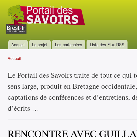
All
con
Portail
prin
des
savoirs
Accueil
Le projet
Les partenaires
Liste des Flux RSS
Menu principal
Accueil
Vous êtes ici
Le Portail des Savoirs traite de tout ce qui 
sens large, produit en Bretagne occidentale
captations de conférences et d’entretiens, d
d’écrits …
RENCONTRE AVEC GUILL