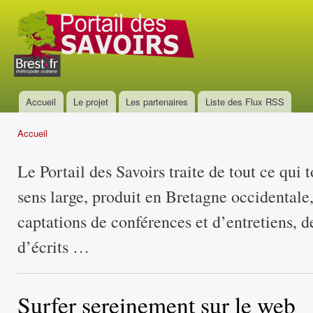
All
con
Portail
prin
des
savoirs
Accueil
Le projet
Les partenaires
Liste des Flux RSS
Menu principal
Accueil
Vous êtes ici
Le Portail des Savoirs traite de tout ce qui 
sens large, produit en Bretagne occidentale
captations de conférences et d’entretiens, d
d’écrits …
Surfer sereinement sur le web