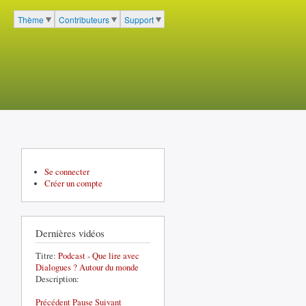
cher
Thème
Contributeurs
Support
Menu du portail à 3 entrées
Se connecter
Créer un compte
Dernières vidéos
Titre:
Podcast - Que lire avec
Dialogues ? Autour du monde
Description:
Précédent
Pause
Suivant