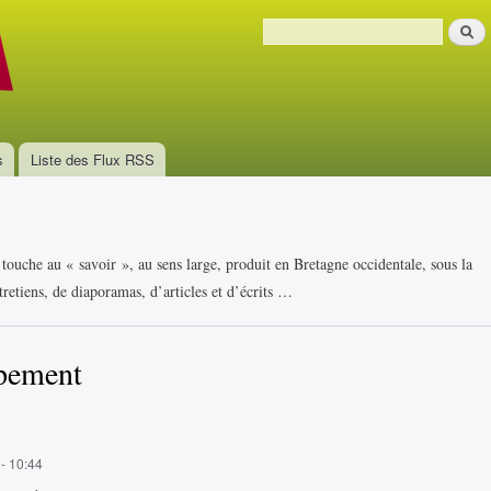
Aller au
Recher
contenu
Formulaire de recherche
principal
s
Liste des Flux RSS
i touche au « savoir », au sens large, produit en Bretagne occidentale, sous la
retiens, de diaporamas, d’articles et d’écrits …
pement
 - 10:44