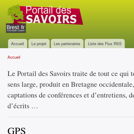
All
con
Portail
prin
des
savoirs
Accueil
Le projet
Les partenaires
Liste des Flux RSS
Menu principal
Accueil
Vous êtes ici
Le Portail des Savoirs traite de tout ce qui 
sens large, produit en Bretagne occidentale
captations de conférences et d’entretiens, d
d’écrits …
GPS