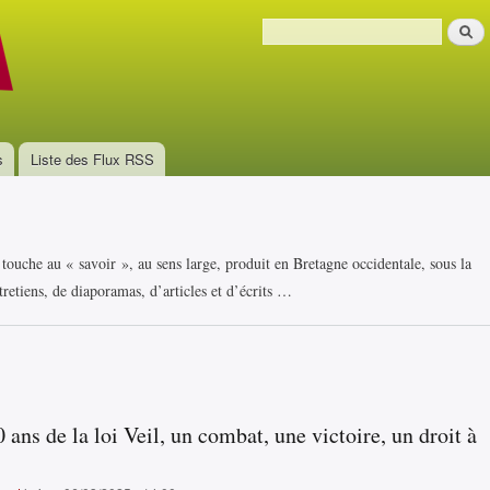
Aller au
Recher
contenu
Formulaire de recherche
principal
s
Liste des Flux RSS
i touche au « savoir », au sens large, produit en Bretagne occidentale, sous la
retiens, de diaporamas, d’articles et d’écrits …
0 ans de la loi Veil, un combat, une victoire, un droit à