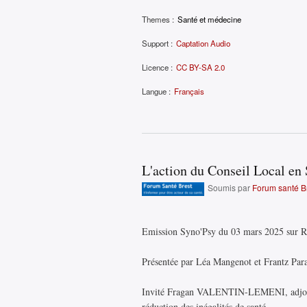
Themes :
Santé et médecine
Support :
Captation Audio
Licence :
CC BY-SA 2.0
Langue :
Français
L'action du Conseil Local e
Soumis par
Forum santé B
Emission Syno'Psy du 03 mars 2025 sur 
Présentée par Léa Mangenot et Frantz Par
Invité Fragan VALENTIN-LEMENI, adjoint 
réduction des inégalités de santé