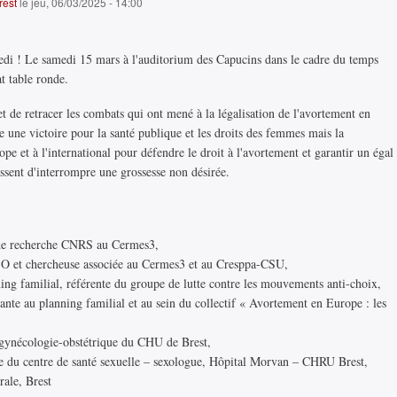
rest
le jeu, 06/03/2025 - 14:00
edi ! Le samedi 15 mars à l'auditorium des Capucins dans le cadre du temps
t table ronde.
t de retracer les combats qui ont mené à la légalisation de l'avortement en
une victoire pour la santé publique et les droits des femmes mais la
pe et à l'international pour défendre le droit à l'avortement et garantir un égal
ssent d'interrompre une grossesse non désirée.
 de recherche CNRS au Cermes3,
SO et chercheuse associée au Cermes3 et au Cresppa-CSU,
ing familial, référente du groupe de lutte contre les mouvements anti-choix,
nte au planning familial et au sein du collectif « Avortement en Europe : les
 gynécologie-obstétrique du CHU de Brest,
e du centre de santé sexuelle – sexologue, Hôpital Morvan – CHRU Brest,
ale, Brest