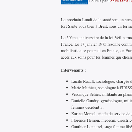
Soumis par
Forum santé B
Le prochain Lundi de la santé sera un sam
fort Santé vous bien à Brest, sous un forma
Le 50ème anniversaire de la loi Veil perme
France. Le 17 janvier 1975 résonne comme 
mobilisation se poursuit en France, en Euro
accès aux soins pour les femmes qui choisi
Intervenants :
Lucile Ruault, sociologue, chargée
Marie Mathieu, sociologue à l'IRIS
Véronique Sehier, militante au plann
Danielle Gaudry, gynécologue, milita
femmes décident »,
Karine Morcel, cheffe de service de
Florence Hemon, médecin, directric
Gauthier Lannuzel, sage-femme libér