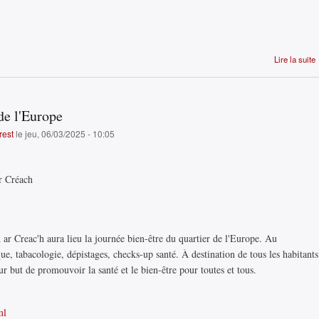
Lire la suite
l
de l'Europe
rest
le jeu, 06/03/2025 - 10:05
Ar Créach
 ar Creac'h aura lieu la journée bien-être du quartier de l'Europe. Au
ue, tabacologie, dépistages, checks-up santé. À destination de tous les habitants
ur but de promouvoir la santé et le bien-être pour toutes et tous.
ml