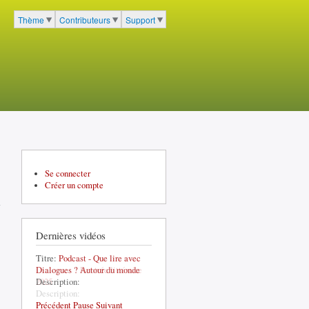
cher
Thème
Contributeurs
Support
Menu du portail à 3 entrées
Se connecter
Créer un compte
Dernières vidéos
Titre:
Podcast - Que lire avec
Dialogues ? Autour du monde
Description:
Précédent
Pause
Suivant