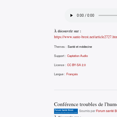
À découvrir sur :
https://www.sante-brest.net/article2727.ht
Themes :
Santé et médecine
Support :
Captation Audio
Licence :
CC BY-SA 2.0
Langue :
Français
Conférence troubles de l'hume
Soumis par
Forum santé B