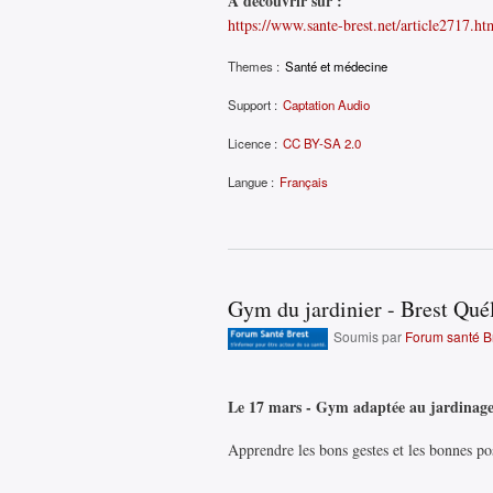
À découvrir sur :
https://www.sante-brest.net/article2717.ht
Themes :
Santé et médecine
Support :
Captation Audio
Licence :
CC BY-SA 2.0
Langue :
Français
Gym du jardinier - Brest Qué
Soumis par
Forum santé B
Le 17 mars - Gym adaptée au jardinage
Apprendre les bons gestes et les bonnes pos