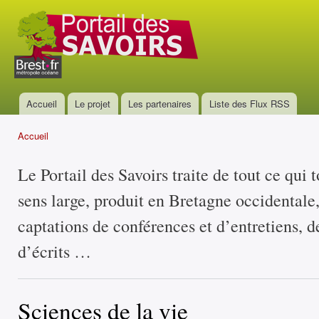
All
con
Portail
prin
des
savoirs
Accueil
Le projet
Les partenaires
Liste des Flux RSS
Menu principal
Accueil
Vous êtes ici
Le Portail des Savoirs traite de tout ce qui 
sens large, produit en Bretagne occidentale
captations de conférences et d’entretiens, d
d’écrits …
Sciences de la vie