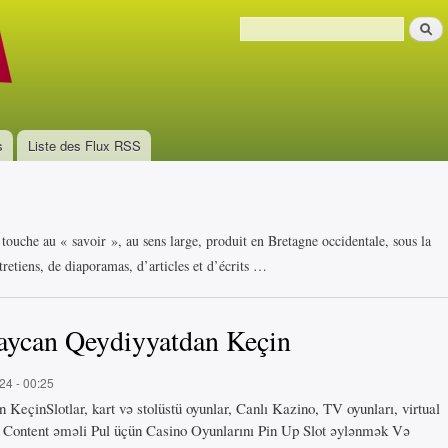
Aller au
Recher
contenu
Formulaire de recherche
principal
s
Liste des Flux RSS
i touche au « savoir », au sens large, produit en Bretagne occidentale, sous la
retiens, de diaporamas, d’articles et d’écrits …
aycan Qeydiyyatdan Keçin
24 - 00:25
eçinSlotlar, kart və stolüstü oyunlar, Canlı Kazino, TV oyunları, virtual
s Content əməli Pul üçün Casino Oyunlarını Pin Up Slot əylənmək Və