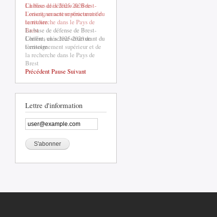
La base de défense de Brest-
Lorient, un acteur structurant du
territoire
La base de défense de Brest-
Lorient, un acteur structurant du
territoire
Précédent
Pause
Suivant
Lettre d'information