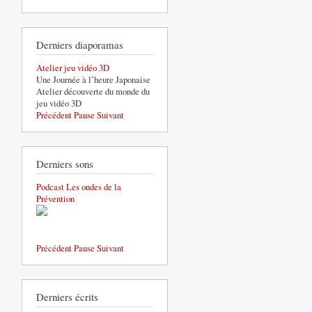
Derniers diaporamas
Atelier jeu vidéo 3D
Une Journée à l’heure Japonaise
Atelier découverte du monde du
jeu vidéo 3D
Précédent
Pause
Suivant
Derniers sons
Podcast Les ondes de la
Prévention
Précédent
Pause
Suivant
Derniers écrits