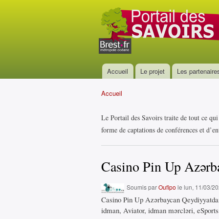
Portail
des
savoirs
Accueil
Le projet
Les partenaire
Menu principal
Accueil
Vous êtes ici
Le Portail des Savoirs traite de tout ce qu
forme de captations de conférences et d’ent
Casino Pin Up Azərb
Soumis par
Oufipo
le lun, 11/03/20
Casino Pin Up Azərbaycan Qeydiyyatdan K
idman, Aviator, idman mərcləri, eSport