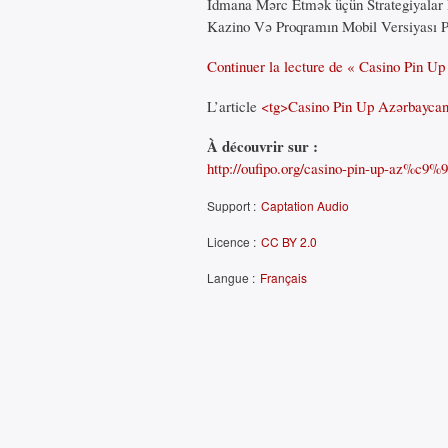
Idmana Mərc Etmək üçün Strategiyalar 
Kazino Və Proqramın Mobil Versiyası 
Continuer la lecture
de «
Casino Pin Up
L’article
<tg>Casino Pin Up Azərbaycan
À découvrir sur :
http://oufipo.org/casino-pin-up-az%c9%
Support :
Captation Audio
Licence :
CC BY 2.0
Langue :
Français