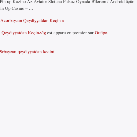
Pin-up Kazino Az Aviator Slotunu Pulsuz Oynada Bi̇lərəm? Android üçün
Pin Up Casino – …
 Azərbaycan Qeydiyyatdan Keçin
»
 Qeydiyyatdan Keçin</tg
est apparu en premier sur
Oufipo
.
99rbaycan-qeydiyyatdan-kecin/