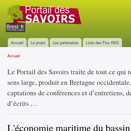
All
con
Portail
prin
des
savoirs
Accueil
Le projet
Les partenaires
Liste des Flux RSS
Menu principal
Accueil
Vous êtes ici
Le Portail des Savoirs traite de tout ce qui 
sens large, produit en Bretagne occidentale
captations de conférences et d’entretiens, d
d’écrits …
L'économie maritime du bassin