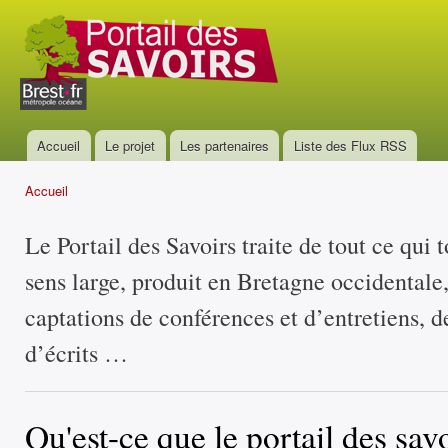
All
con
Portail
prin
des
savoirs
Accueil
Le projet
Les partenaires
Liste des Flux RSS
Menu principal
Accueil
Vous êtes ici
Le Portail des Savoirs traite de tout ce qui 
sens large, produit en Bretagne occidentale
captations de conférences et d’entretiens, d
d’écrits …
Qu'est-ce que le portail des savo