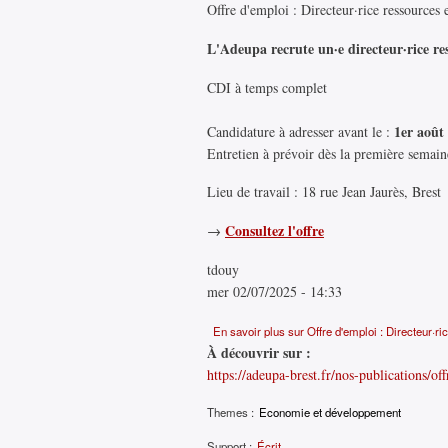
Offre d'emploi : Directeur·rice ressource
L'Adeupa recrute un·e directeur·rice r
CDI à temps complet
1er août
Candidature à adresser avant le :
Entretien à prévoir dès la première semai
Lieu de travail : 18 rue Jean Jaurès, Brest
Consultez l'offre
→
tdouy
mer 02/07/2025 - 14:33
En savoir plus
sur Offre d'emploi : Directeur·r
À découvrir sur :
https://adeupa-brest.fr/nos-publications/off
Themes :
Economie et développement
Support :
Écrit