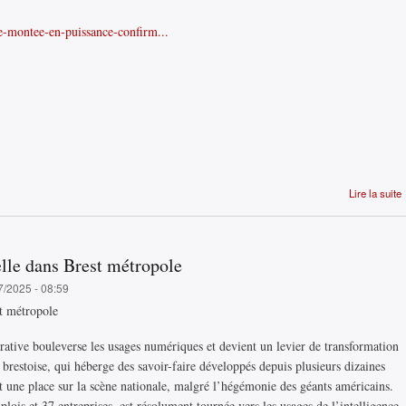
ne-montee-en-puissance-confirm...
Lire la suite
ielle dans Brest métropole
7/2025 - 08:59
st métropole
ative bouleverse les usages numériques et devient un levier de transformation
brestoise, qui héberge des savoir-faire développés depuis plusieurs dizaines
it une place sur la scène nationale, malgré l’hégémonie des géants américains.
lois et 37 entreprises, est résolument tournée vers les usages de l’intelligence