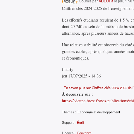
Soumis par
ADEUPa
le jeu, 17/0
Chiffres clés 2024-2025 de l’enseignement 
Les effectifs étudiants reculent de 1,5 % e
dont 29 740 au sein de la métropole brestoi
alternance, après plusieurs années de hau
Une relative stabilité est observée du côté
grandes écoles, après quelques années moins
et économiques.
fmarty
jeu 17/07/2025 - 14:36
En savoir plus
sur Chiffres clés 2024-2025 de l
À découvrir sur :
https://adeupa-brest.fr/nos-publications/ch
Themes :
Economie et développement
Support :
Écrit
Licence :
Copyright