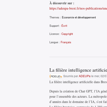
À découvrir sur :
https://adeupa-brest.fr/nos-publications/u
Themes :
Economie et développement
Support :
Écrit
Licence :
Copyright
Langue :
Français
La filière intelligence artific
Soumis par
ADEUPa
le mer, 02/0
La filière intelligence artificielle dans Bre
Depuis la création de Chat GPT, l’IA génér
pour l’ensemble des acteurs. La métropole 
d’années dans le domaine de l’IA, s’est fa
La filière brestoise, composée de 1 380 emp