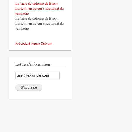
La base de défense de Brest-
Lorient, un acteur structurant du
territoire
La base de défense de Brest-
de Chiffres
Lorient, un acteur structurant du
clés 2024-2025
territoire
de
l’enseignement
supérieur et de
Précédent
Pause
Suivant
la recherche
dans le Pays
de Brest
Lettre d'information