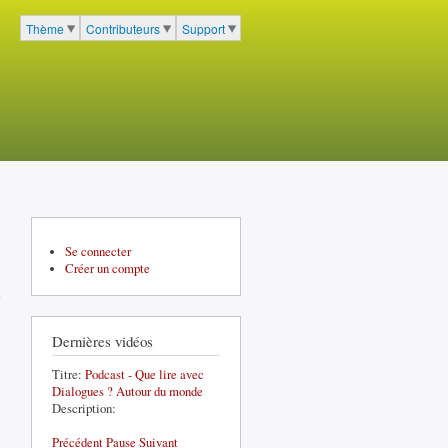
cher
Thème
Contributeurs
Support
Menu du portail à 3 entrées
Se connecter
Créer un compte
Dernières vidéos
Titre:
Podcast - Que lire avec
Dialogues ? Autour du monde
Description:
Précédent
Pause
Suivant