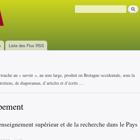
Aller au
Recher
contenu
Formulaire de recherche
principal
s
Liste des Flux RSS
i touche au « savoir », au sens large, produit en Bretagne occidentale, sous la
retiens, de diaporamas, d’articles et d’écrits …
pement
enseignement supérieur et de la recherche dans le Pays