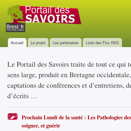
All
con
Portail
prin
des
savoirs
Accueil
Le projet
Les partenaires
Liste des Flux RSS
Menu principal
Le Portail des Savoirs traite de tout ce qui 
sens large, produit en Bretagne occidentale
captations de conférences et d’entretiens, d
d’écrits …
Prochain Lundi de la santé : Les Pathologies des
soigner, et guérir